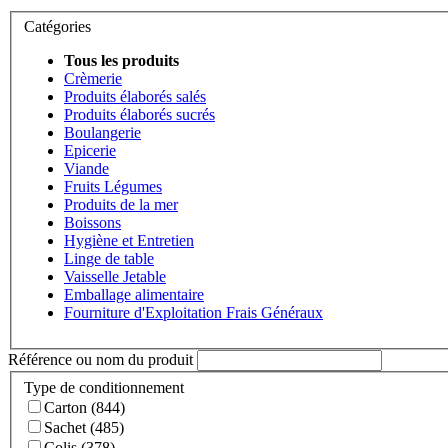
Catégories
Tous les produits
Crèmerie
Produits élaborés salés
Produits élaborés sucrés
Boulangerie
Epicerie
Viande
Fruits Légumes
Produits de la mer
Boissons
Hygiène et Entretien
Linge de table
Vaisselle Jetable
Emballage alimentaire
Fourniture d'Exploitation Frais Généraux
Référence ou nom du produit
Type de conditionnement
Carton (844)
Sachet (485)
Colis (378)