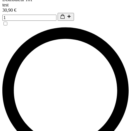
test
30,90 €