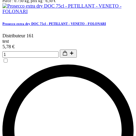
Pièce : 0.750 kg, prix kg : 6,50 €
Prosecco extra dry DOC 75cl - PETILLANT - VENETO - FOLONARI
Distributeur 161
test
5,78 €