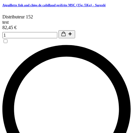
Aiguillette fish and chips de cabillaud préfrite MSC (35g /5Kg) - Surgelé
Distributeur 152
test
82,45 €