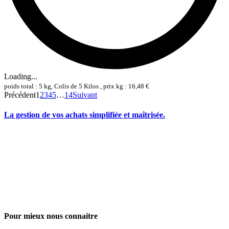
Loading...
poids total : 5 kg, Colis de 5 Kilos , prix kg : 16,48 €
Précédent
1
2
3
4
5
…
14
Suivant
La gestion de vos achats simplifiée et maîtrisée.
Pour mieux nous connaitre