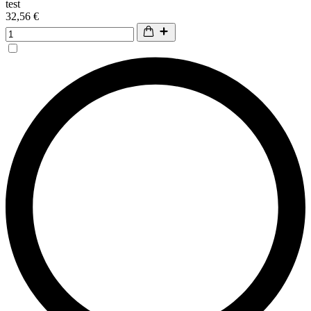
test
32,56 €