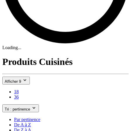
Loading...
Produits Cuisinés
Afficher 9
18
36
Tri : pertinence
Par pertinence
De A à Z
De Z à A