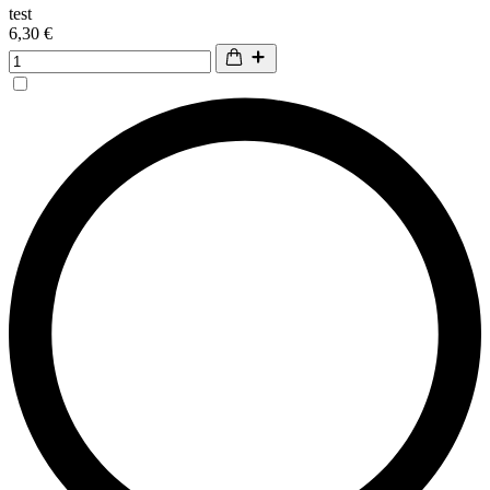
test
6,30 €