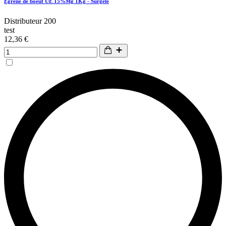
Egréné de boeuf UE 15%Mg 1Kg - Surgelé
Distributeur 200
test
12,36 €