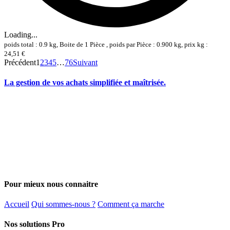
Loading...
poids total : 0.9 kg, Boite de 1 Pièce , poids par Pièce : 0.900 kg, prix kg :
24,51 €
Précédent
1
2
3
4
5
…
76
Suivant
La gestion de vos achats simplifiée et maîtrisée.
Pour mieux nous connaitre
Accueil
Qui sommes-nous ?
Comment ça marche
Nos solutions Pro