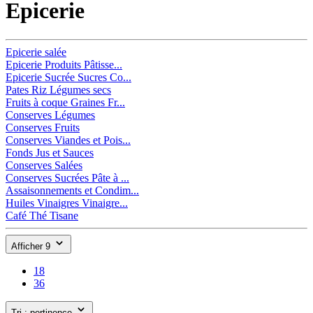
Epicerie
Epicerie salée
Epicerie Produits Pâtisse...
Epicerie Sucrée Sucres Co...
Pates Riz Légumes secs
Fruits à coque Graines Fr...
Conserves Légumes
Conserves Fruits
Conserves Viandes et Pois...
Fonds Jus et Sauces
Conserves Salées
Conserves Sucrées Pâte à ...
Assaisonnements et Condim...
Huiles Vinaigres Vinaigre...
Café Thé Tisane
Afficher 9
18
36
Tri : pertinence