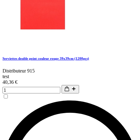
Serviettes double point couleur rouge 39x39cm (1200pcs)
Distributeur 915
test
40,36 €