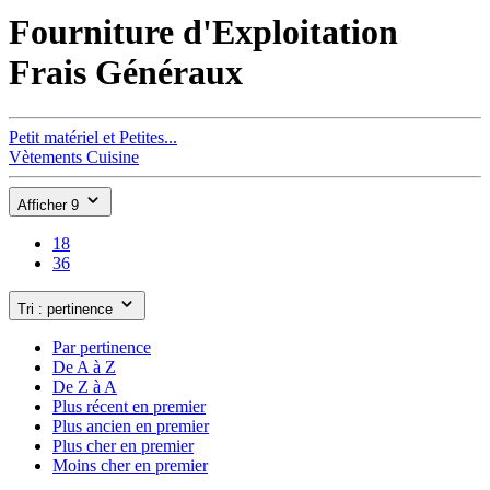
Fourniture d'Exploitation
Frais Généraux
Petit matériel et Petites...
Vètements Cuisine
Afficher 9
18
36
Tri : pertinence
Par pertinence
De A à Z
De Z à A
Plus récent en premier
Plus ancien en premier
Plus cher en premier
Moins cher en premier