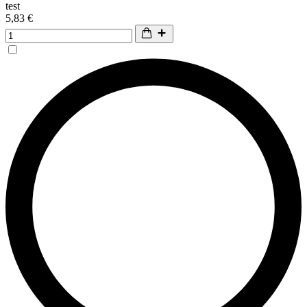
test
5,83 €