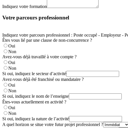
Indiquez votre formation
Votre parcours professionnel
Indiquez votre parcours professionnel : Poste occupé - Employeur - P
Êtes vous lié par une clause de non-concurrence ?
Oui
Non
Avez-vous déjà travaillé à votre compte ?
Oui
Non
Si oui, indiquez le secteur d’activité
Avez-vous déjà été franchisé ou mandataire ?
Oui
Non
Si oui, indiquez le nom de l’enseigne
Êtes-vous actuellement en activité ?
Oui
Non
Si oui, indiquez la nature de l’activité
A quel horizon se situe votre futur projet professionnel ?