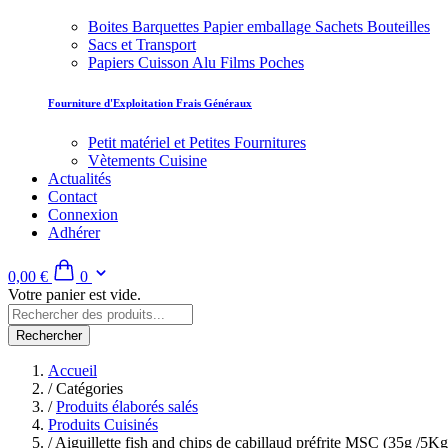
Boites Barquettes Papier emballage Sachets Bouteilles
Sacs et Transport
Papiers Cuisson Alu Films Poches
Fourniture d'Exploitation Frais Généraux
Petit matériel et Petites Fournitures
Vètements Cuisine
Actualités
Contact
Connexion
Adhérer
0,00 €
0
Votre panier est vide.
Rechercher
Accueil
/
Catégories
/
Produits élaborés salés
Produits Cuisinés
/
Aiguillette fish and chips de cabillaud préfrite MSC (35g /5Kg