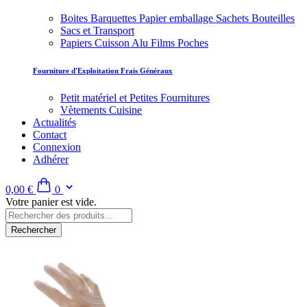
Boites Barquettes Papier emballage Sachets Bouteilles
Sacs et Transport
Papiers Cuisson Alu Films Poches
Fourniture d'Exploitation Frais Généraux
Petit matériel et Petites Fournitures
Vètements Cuisine
Actualités
Contact
Connexion
Adhérer
0,00 €
0
Votre panier est vide.
Rechercher