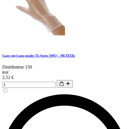
Gant vinyl sans poudre TL (boite 100U) - MUTEXIL
Distributeur 150
test
2,52 €