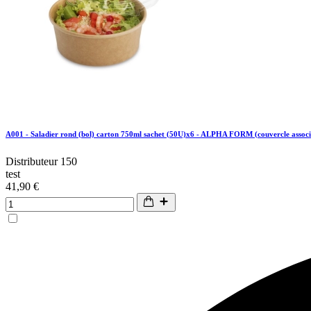
A001 - Saladier rond (bol) carton 750ml sachet (50U)x6 - ALPHA FORM (couvercle assoc
Distributeur 150
test
41,90 €