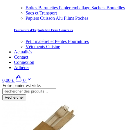
Boites Barquettes Papier emballage Sachets Bouteilles
Sacs et Transport
Papiers Cuisson Alu Films Poches
Fourniture d'Exploitation Frais Généraux
Petit matériel et Petites Fournitures
Vètements Cuisine
Actualités
Contact
Connexion
Adhérer
0,00 €
0
Votre panier est vide.
Rechercher