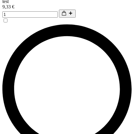
test
9,33 €