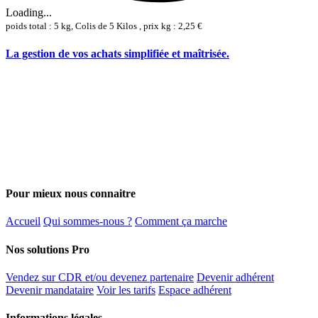
Loading...
poids total : 5 kg, Colis de 5 Kilos , prix kg : 2,25 €
La gestion de vos achats simplifiée et maîtrisée.
Pour mieux nous connaitre
Accueil
Qui sommes-nous ?
Comment ça marche
Nos solutions Pro
Vendez sur CDR et/ou devenez partenaire
Devenir adhérent
Devenir mandataire
Voir les tarifs
Espace adhérent
Informations légales