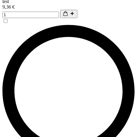
test
9,36 €