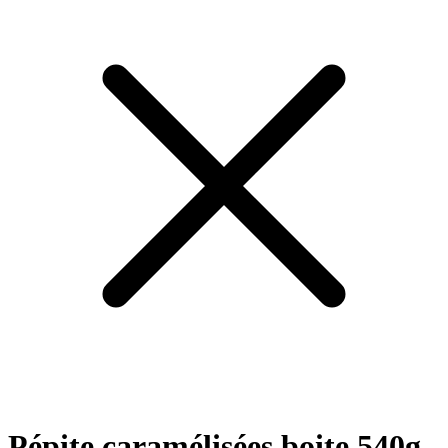
Pépite caramélisées boite 540g -