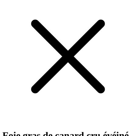
Foie gras de canard cru évéiné