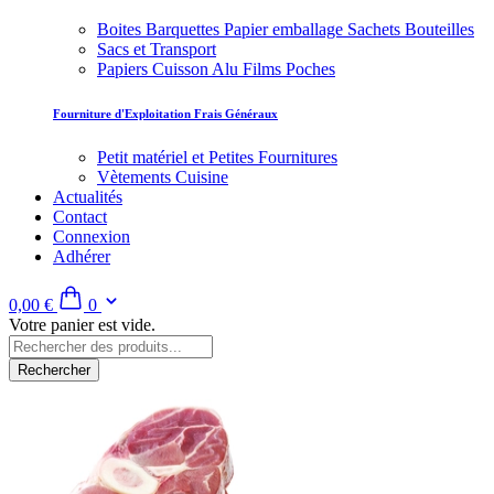
Boites Barquettes Papier emballage Sachets Bouteilles
Sacs et Transport
Papiers Cuisson Alu Films Poches
Fourniture d'Exploitation Frais Généraux
Petit matériel et Petites Fournitures
Vètements Cuisine
Actualités
Contact
Connexion
Adhérer
0,00 €
0
Votre panier est vide.
Rechercher