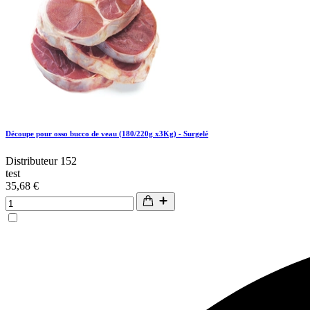
Découpe pour osso bucco de veau (180/220g x3Kg) - Surgelé
Distributeur 152
test
35,68 €