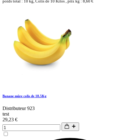
poids total : 10 kg, Colis de 10 Kilos , prix kg : 8,60 €
Banane mûre colis de 18.5Kg
Distributeur 923
test
29,23 €