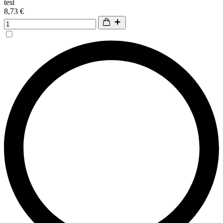
test
8,73 €