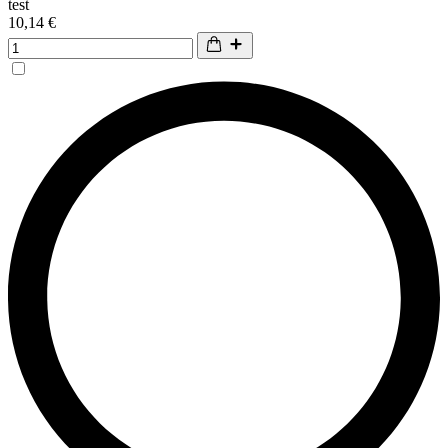
test
10,14 €