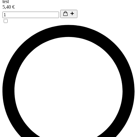
test
5,40 €