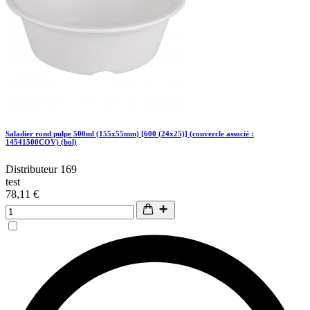
Saladier rond pulpe 500ml (155x55mm) [600 (24x25)] (couvercle associé :
14541500COV) (bol)
Distributeur 169
test
78,11 €