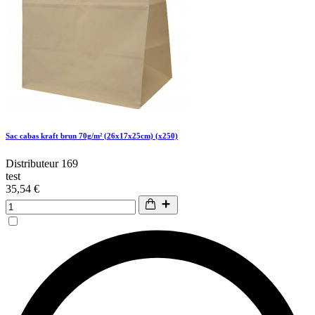
Sac cabas kraft brun 70g/m² (26x17x25cm) (x250)
Distributeur 169
test
35,54 €