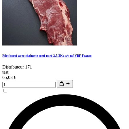
Filet boeuf avec chaînette semi-paré 2.5/3Kg s/v mf VBF France
Distributeur 171
test
65,08 €