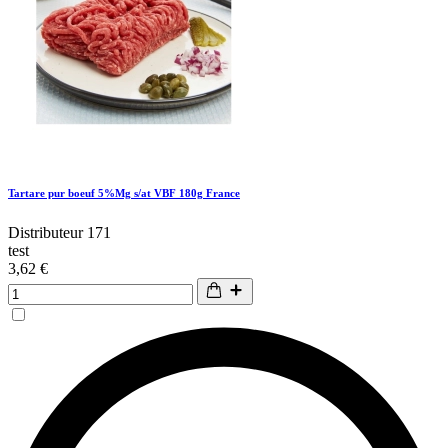
Tartare pur boeuf 5%Mg s/at VBF 180g France
Distributeur 171
test
3,62 €