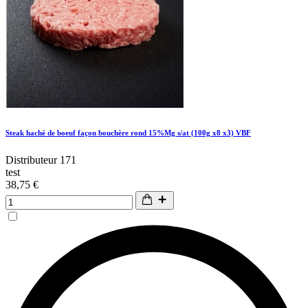
Steak haché de boeuf façon bouchère rond 15%Mg s/at (100g x8 x3) VBF
Distributeur 171
test
38,75 €