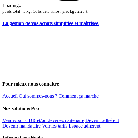
Loading...
poids total : 5 kg, Colis de 5 Kilos , prix kg : 2,25 €
La gestion de vos achats simplifiée et maîtrisée.
Pour mieux nous connaitre
Accueil
Qui sommes-nous ?
Comment ça marche
Nos solutions Pro
Vendez sur CDR et/ou devenez partenaire
Devenir adhérent
Devenir mandataire
Voir les tarifs
Espace adhérent
Informations légales