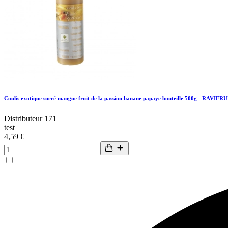
Coulis exotique sucré mangue fruit de la passion banane papaye bouteille 500g - RAVIFRU
Distributeur 171
test
4,59 €