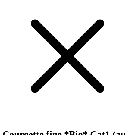
Courgette fine *Bio* Cat1 (au