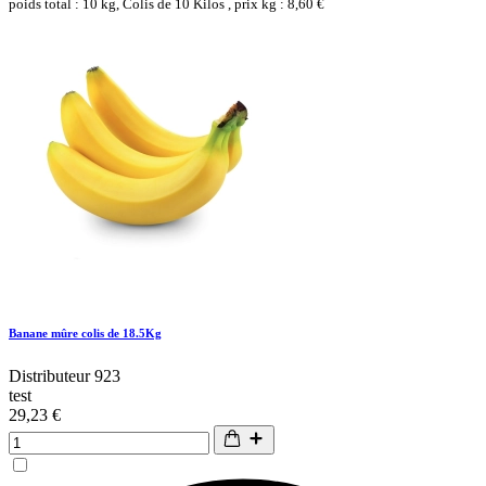
poids total : 10 kg, Colis de 10 Kilos , prix kg : 8,60 €
Banane mûre colis de 18.5Kg
Distributeur 923
test
29,23 €