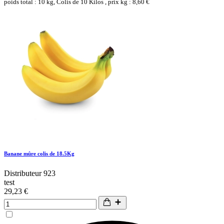
poids total : 10 kg, Colis de 10 Kilos , prix kg : 8,60 €
Banane mûre colis de 18.5Kg
Distributeur 923
test
29,23 €