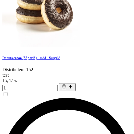
Donuts cacao (55g x48) - mdd - Surgelé
Distributeur 152
test
15,47 €