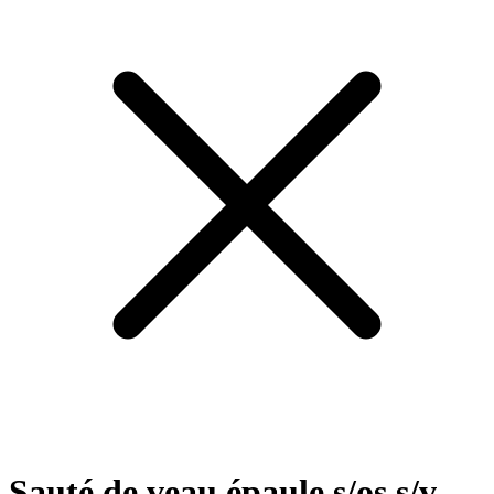
Sauté de veau épaule s/os s/v