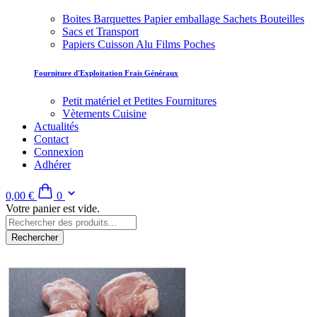
Boites Barquettes Papier emballage Sachets Bouteilles
Sacs et Transport
Papiers Cuisson Alu Films Poches
Fourniture d'Exploitation Frais Généraux
Petit matériel et Petites Fournitures
Vètements Cuisine
Actualités
Contact
Connexion
Adhérer
0,00 €
0
Votre panier est vide.
Rechercher