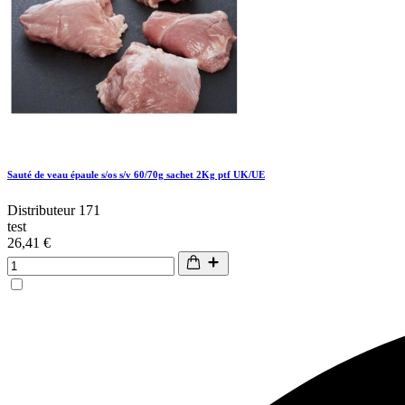
Sauté de veau épaule s/os s/v 60/70g sachet 2Kg ptf UK/UE
Distributeur 171
test
26,41 €