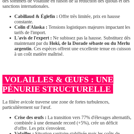
des sommets de volatilité en raison de la réduction des quotas et des
sanctions internationales.
Cabillaud & Églefin :
Offre très limitée, prix en hausse
constante.
Colin d'Alaska :
Tensions logistiques majeures impactant les
tarifs de l'import.
L'avis de l'expert :
Ne subissez pas la hausse. Substituez dès
maintenant par du
Hoki, de la Dorade sébaste ou du Merlu
argentin
. Ces espèces offrent une excellente tenue en cuisson
à un coût matière maîtrisé.
VOLAILLES & ŒUFS : UNE
PÉNURIE STRUCTURELLE
La filière avicole traverse une zone de fortes turbulences,
particulièrement sur l'œuf.
Crise des œufs :
La transition vers 77% d'élevages alternatifs,
combinée à une demande record (+5%), crée un déficit
d'offre. Les prix s'envolent.
Volailles :
Situation sanitaire stabilisée mais les coûts de