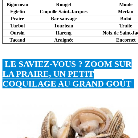
Bigorneau
Rouget
Moule
Eglefin
Coquille Saint-Jacques
Merlan
Praire
Bar sauvage
Bulot
Turbot
Tourteau
Truite
Oursin
Hareng
Noix de Saint-Ja
Tacaud
Araignée
Encornet
LE SAVIEZ-VOUS ? ZOOM SUR
LA PRAIRE, UN PETIT
COQUILAGE AU GRAND GOÛT