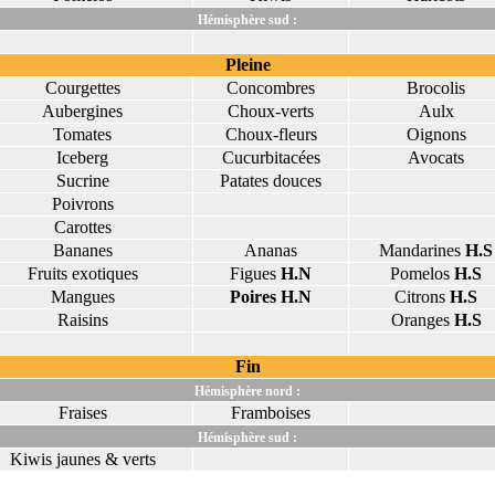
Hémisphère sud :
Pleine
Courgettes
Concombres
Brocolis
Aubergines
Choux-verts
Aulx
Tomates
Choux-fleurs
Oignons
Iceberg
Cucurbitacées
Avocats
Sucrine
Patates douces
Poivrons
Carottes
Bananes
Ananas
Mandarines
H.S
Fruits exotiques
Figues
H.N
Pomelos
H.S
Mangues
Poires H.N
Citrons
H.S
Raisins
Oranges
H.S
Fin
Hémisphère nord :
Fraises
Framboises
Hémisphère sud :
Kiwis jaunes & verts