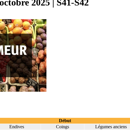
octobre 2025 | S41-S42
Début
Endives
Coings
Légumes anciens