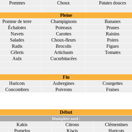
Pommes
Choux
Patates douces
Pleine
Pomme de terre
Champignons
Bananes
Échalotes
Poireaux
Prunes
Navets
Carottes
Raisins
Salades
Choux-fleurs
Poires
Radis
Brocolis
Figues
Céleris
Artichauts
Tomates
Aulx
Cucurbitacées
Fin
Haricots
Aubergines
Courgettes
Concombres
Poivrons
Fraises
Début
Hémisphère nord :
Kakis
Citrons
Clémentines
Pomelos
Kiwis
Haricots